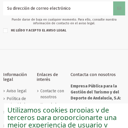
Puede darse de baja en cualquier momento. Para ello, consulte nuestra
información de contacto en el aviso legal.
HE LEÍDO Y ACEPTO EL
AVISO LEGAL
Información
Enlaces de
Contacta con nosotros
legal
interés
Empresa Pública para la
Aviso legal
Contacte con
Gestión del Turismo y del
nosotros
Deporte de Andalucía, S.A:
Política de
privacidad
Novedades
C/ Compañía, nº 40
Utilizamos cookies propias y de
29008 - Málaga
Políticas de
Los más
terceros para proporcionarte una
cookies
vendidos
mejor experiencia de usuario y
Condiciones
Iniciar sesión
andaluciashop@andalucia.org