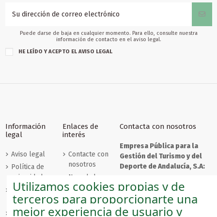
Puede darse de baja en cualquier momento. Para ello, consulte nuestra
información de contacto en el aviso legal.
HE LEÍDO Y ACEPTO EL
AVISO LEGAL
Información
Enlaces de
Contacta con nosotros
legal
interés
Empresa Pública para la
Aviso legal
Contacte con
Gestión del Turismo y del
nosotros
Deporte de Andalucía, S.A:
Política de
privacidad
Novedades
C/ Compañía, nº 40
Utilizamos cookies propias y de
29008 - Málaga
Políticas de
Los más
terceros para proporcionarte una
cookies
vendidos
mejor experiencia de usuario y
Condiciones
Iniciar sesión
andaluciashop@andalucia.org