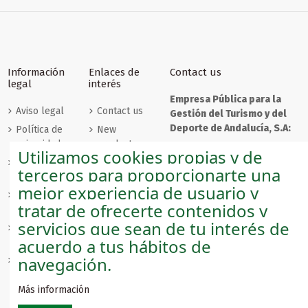
Información
Enlaces de
Contact us
legal
interés
Empresa Pública para la
Aviso legal
Contact us
Gestión del Turismo y del
Deporte de Andalucía, S.A:
Política de
New
privacidad
products
C/ Compañía, nº 40
Utilizamos cookies propias y de
29008 - Málaga
Políticas de
Best sales
terceros para proporcionarte una
cookies
Login
mejor experiencia de usuario y
Condiciones
andaluciashop@andalucia.org
Sobre
tratar de ofrecerte contenidos y
de envío
nosotros
Empresa Pública para la
servicios que sean de tu interés de
Condiciones
Gestión del Turismo y del
acuerdo a tus hábitos de
de venta
Deporte de Andalucía, S.A.
navegación.
Condiciones
de
devolución
Más información