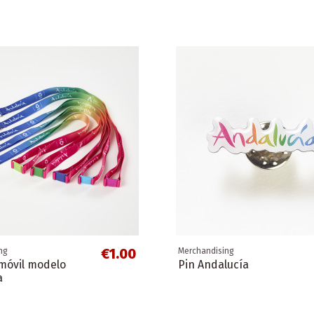
€1.00
ng
Merchandising
 móvil modelo
Pin Andalucía
a