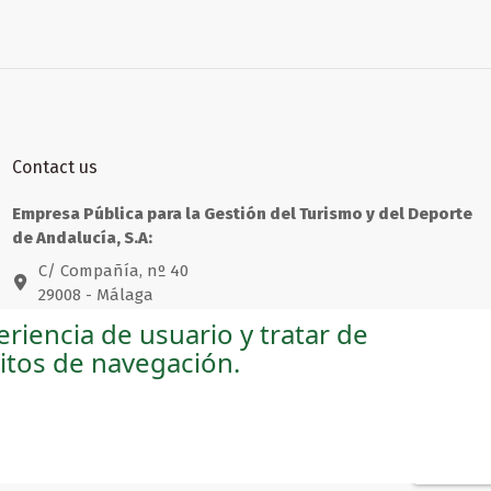
Contact us
Empresa Pública para la Gestión del Turismo y del Deporte
de Andalucía, S.A:
C/ Compañía, nº 40
29008 - Málaga
riencia de usuario y tratar de
andaluciashop@andalucia.org
bitos de navegación.
Empresa Pública para la Gestión del Turismo y del Deporte
de Andalucía, S.A.