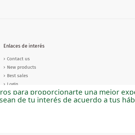
lancos
Enlaces de interés
Contact us
New products
Best sales
Login
eros para proporcionarte una mejor expe
Sobre nosotros
 sean de tu interés de acuerdo a tus há