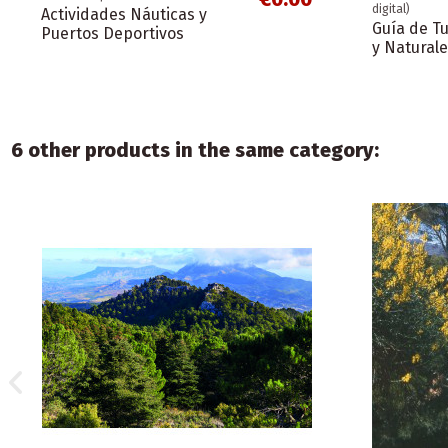
digital)
Actividades Náuticas y
Guía de Tu
Puertos Deportivos
y Natural
6 other products in the same category:
€0.00
€2.50
Folletos provinciales
Merchandising
Folletos de c
Folletos de c
Provincia de Almería
Libreta A5
Priego de
La Línea 