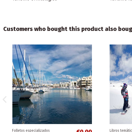
Customers who bought this product also boug
€0.00
Folletos de costas
Folletos de c
Costa de Almería
Costa del 
€0.00
Folletos especializados
Libros temáti