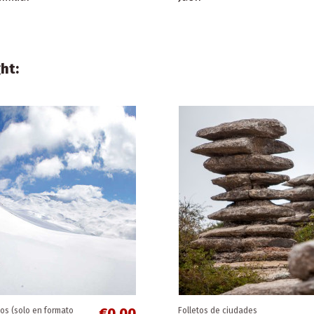
ht:
€0.00
ostas
Folletos provinciales
Sol
Provincia de Málaga
€0.00
cos (solo en formato
Folletos de ciudades