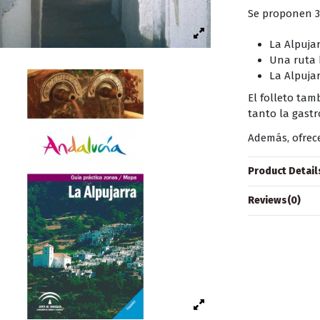
Se proponen 3 
La Alpuja
Una ruta 
La Alpuja
El folleto tam
tanto la gast
Además, ofrec
Product Detail
Reviews
(0)