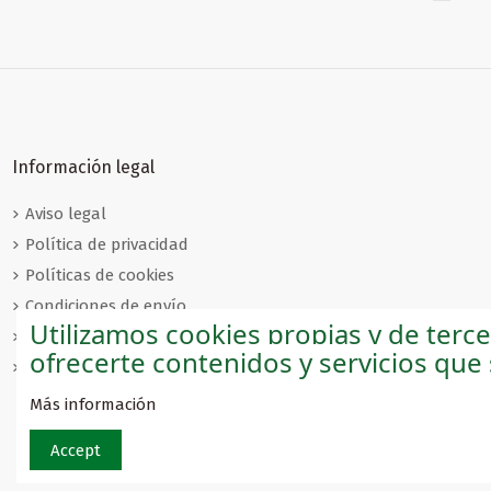
Campo de Gibraltar
Pueblos B
Información legal
Aviso legal
Política de privacidad
Políticas de cookies
Condiciones de envío
Utilizamos cookies propias y de terc
Condiciones de venta
ofrecerte contenidos y servicios que
Condiciones de devolución
Más información
Accept