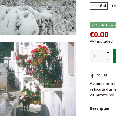
Español
Fr
Producto act
€0.00
VAT included
Vivamus non 
vehicula dui. 
vulputate solli
Description