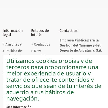
Información
Enlaces de
Contact us
legal
interés
Empresa Pública para la
Aviso legal
Contact us
Gestión del Turismo y del
Deporte de Andalucía, S.A:
Política de
New
privacidad
products
C/ Compañía, nº 40
Utilizamos cookies propias y de
29008 - Málaga
Políticas de
Best sales
terceros para proporcionarte una
cookies
Login
mejor experiencia de usuario y
Condiciones
andaluciashop@andalucia.org
Sobre
tratar de ofrecerte contenidos y
de envío
nosotros
Empresa Pública para la
servicios que sean de tu interés de
Condiciones
Gestión del Turismo y del
acuerdo a tus hábitos de
de venta
Deporte de Andalucía, S.A.
navegación.
Condiciones
de
devolución
Más información