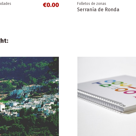
€0.00
iudades
Folletos de zonas
Serranía de Ronda
ht:
€0.00
cializados
Folletos de zonas
La Alpujarra