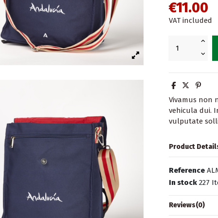
€11.00
VAT included
Vivamus non 
vehicula dui. 
vulputate solli
Product Detail
Reference
AL
In stock
227 I
Reviews
(0)