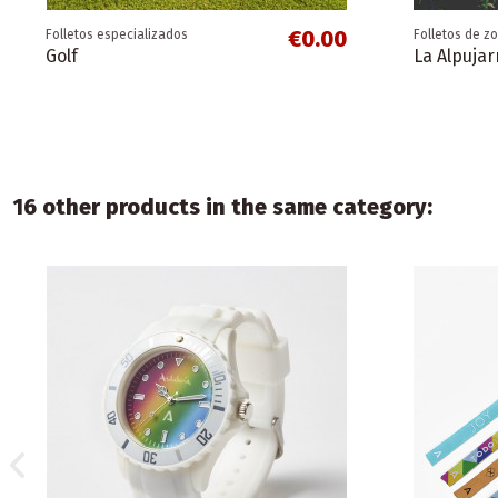
€0.00
Folletos especializados
Folletos de z
Golf
La Alpujar
16 other products in the same category:
€0.00
€0.00
Libros temáticos (solo en formato
Folletos de zonas
Folletos de c
Folletos de z