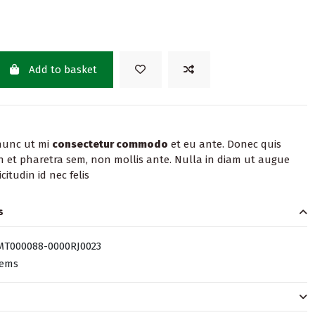
Add to basket
nunc ut mi
consectetur commodo
et eu ante. Donec quis
In et pharetra sem, non mollis ante. Nulla in diam ut augue
citudin id nec felis
s
MT000088-0000RJ0023
tems