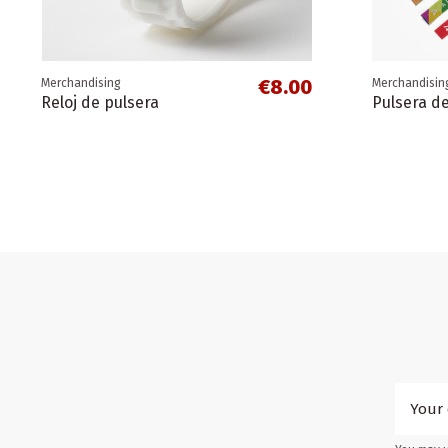
digital)
Serranía de Ronda
Cádiz
La Axarqu
Guía de Turismo Cultural
€8.00
Merchandising
Merchandisin
Reloj de pulsera
Pulsera d