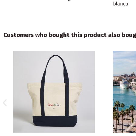
blanca
Customers who bought this product also boug
€1.50
Merchandising
Merchandisin
Bolígrafo negro
Libreta A5