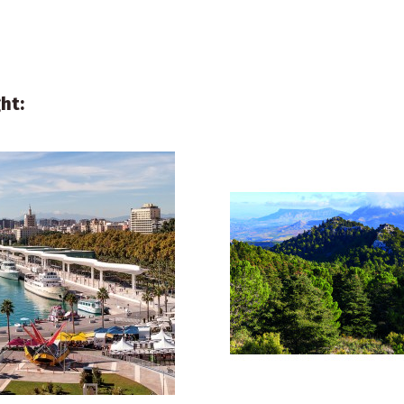
ht:
€2.50
g