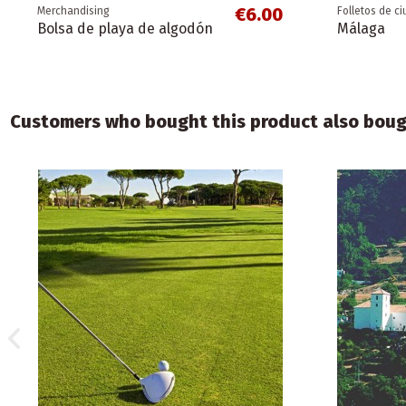
€6.00
Merchandising
Folletos de c
Bolsa de playa de algodón
Málaga
Customers who bought this product also boug
€0.00
Folletos provinciales
Folletos espe
Provincia de Málaga
Flamenco