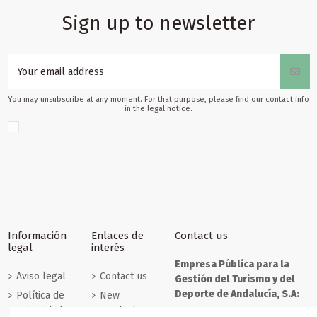
Sign up to newsletter
€0.00
€0.00
€0.00
€0.00
€0.00
€0.00
€0.00
€0.00
€0.00
€0.00
€0.00
€0.00
Folletos especializados
Folletos
Folletos
Folletos
Folletos especializados
Folletos
Folletos
Folletos
Folletos
Folletos
Folletos
Folletos
Folletos
Folletos
especializados
especializados
especializados
especializados
especializados
especializados
especializados
especializados
especializados
especializados
especializados
especializados
Andalucía en
Andalucía Sefardí
Turismo
Turismo
Golf
Turismo
Senderismo
Turismo
Territorio
Andalucía
Turismo
Turismo de
Turismo de
Turismo
autocaravana
You may unsubscribe at any moment. For that purpose, please find our contact info
Gastronómico
LGTBI-
Cultural
familiar
Cueva
Natural
Ornitológico
Cruceros
Salud
Enológico
€0.00
in the legal notice.
Andalucía
con orgullo
Información
Enlaces de
Contact us
legal
interés
Empresa Pública para la
Aviso legal
Contact us
Gestión del Turismo y del
Deporte de Andalucía, S.A:
Política de
New
privacidad
products
C/ Compañía, nº 40