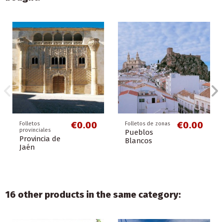
€0.00
€0.00
€0.00
€0.00
€0.00
€0.00
Libros temáticos
Folletos genéricos
Libros temáticos
Folletos de zonas
Folletos de
Folletos
(solo en formato
(solo en formato
ciudades
especializados
Guía Práctica
Campo de
digital)
digital)
Almería
Turismo
de Andalucía
Gibraltar
Guía de
Guía de
Ornitológico
Turismo de
Turismo
Interior y
gastronómico
Naturaleza
€0.00
€0.00
Folletos
Folletos de zonas
provinciales
Pueblos
Provincia de
Blancos
Jaén
16 other products in the same category: