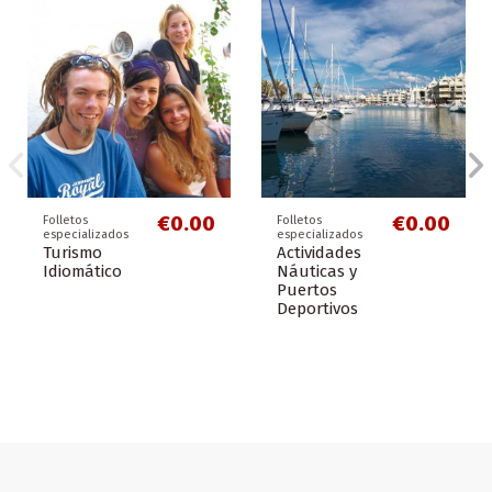
€0.00
€0.00
€0.00
€0.00
€0.00
€0.00
€0.00
€0.00
Libros temáticos
Folletos
Folletos
Libros temáticos
Folletos de
Libros temáticos
Folletos
Folletos de costas
(solo en formato
provinciales
especializados
(solo en formato
ciudades
(solo en formato
especializados
Costa de la
digital)
digital)
digital)
Provincia de
Turismo
Úbeda
Senderismo
Luz- Huelva
Guía de
Guía de
Guía de
Huelva
LGTBI-
Cicloturismo
Andalucía,
Andalucía
Andalucía
elección
con orgullo
€0.00
€0.00
Folletos
Folletos
natural
especializados
especializados
Turismo
Actividades
Idiomático
Náuticas y
Puertos
Deportivos