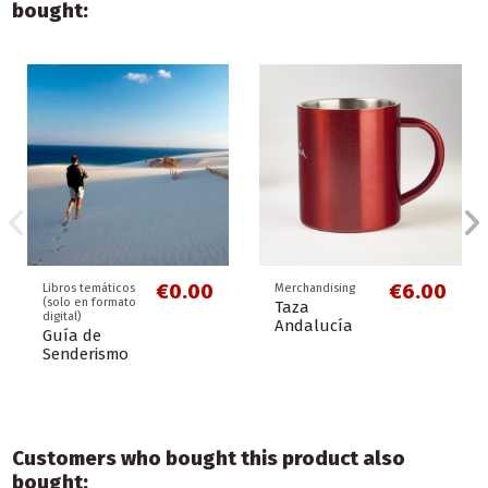
bought:
€0.00
€6.00
Libros temáticos
Merchandising
(solo en formato
Taza
digital)
Andalucía
Guía de
Senderismo
Customers who bought this product also
bought: