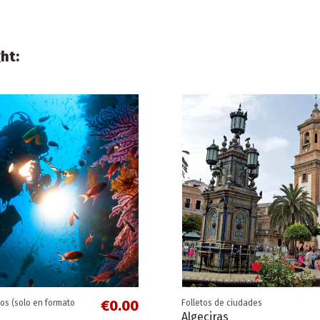
ht:
€0.00
cos (solo en formato
Folletos de ciudades
Algeciras