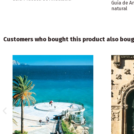
Guía de An
natural
Customers who bought this product also boug
€0.00
Folletos especializados
Folletos de c
Andalucía en autocaravana
Málaga