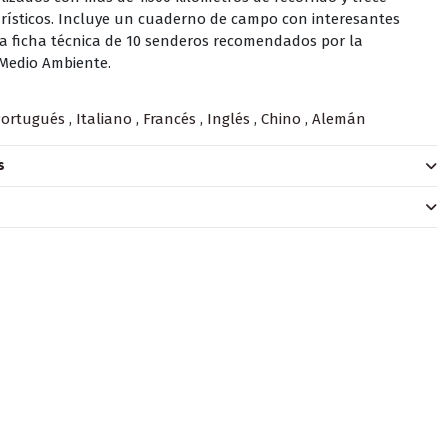
urísticos.
Incluye un cuaderno de campo con interesantes
la ficha técnica de 10 senderos recomendados por la
 Medio Ambiente.
Portugués
,
Italiano
,
Francés
,
Inglés
,
Chino
,
Alemán
s