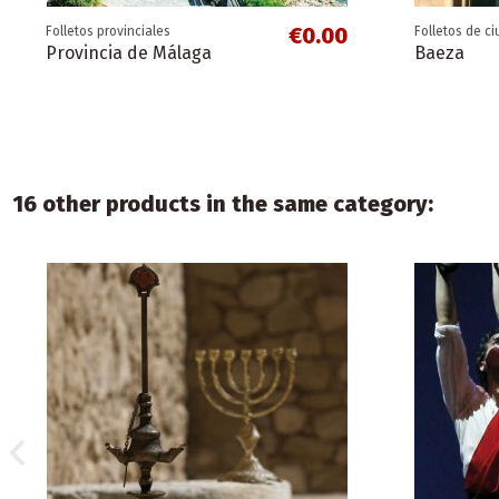
€0.00
Folletos provinciales
Folletos de c
Provincia de Málaga
Baeza
16 other products in the same category:
€0.00
€1.50
Folletos de ciudades
Merchandising
Folletos espe
Folletos de c