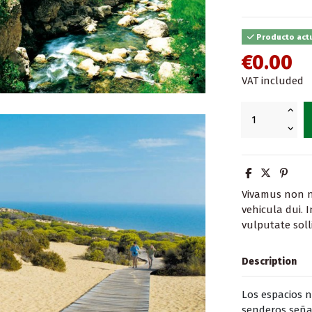
Producto act
€0.00
VAT included
Vivamus non 
vehicula dui. 
vulputate solli
Description
Los espacios 
senderos señal