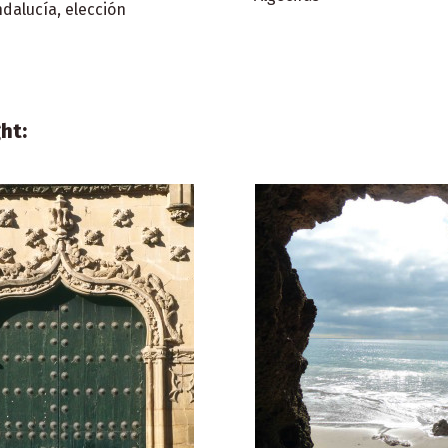
dalucía, elección
ht:
€0.00
iudades
Merchandising
Cinta de móvil modelo
Andalucía