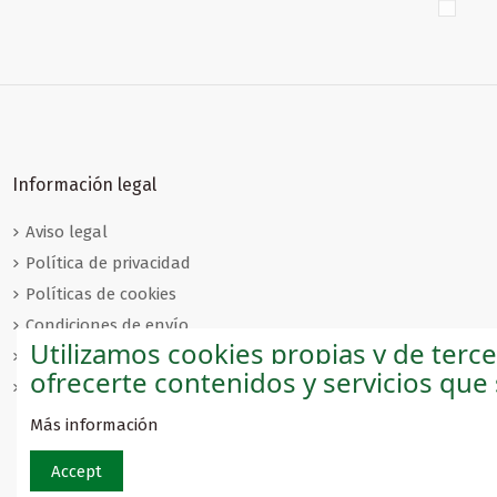
€0.00
€0.00
€0.00
Folletos especializados
Folletos especializados
Folletos especializados
Folletos espe
Folletos espe
Folletos espe
Turismo Enológico
Actividades Náuticas y
Andalucía Natural
Turismo I
Turismo L
Territorio
Puertos Deportivos
con orgull
Información legal
Aviso legal
Política de privacidad
Políticas de cookies
Condiciones de envío
Utilizamos cookies propias y de terc
Condiciones de venta
ofrecerte contenidos y servicios que
Condiciones de devolución
Más información
Accept