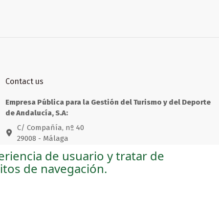
€0.00
€0.00
€0.00
€0.00
€0.00
€0.00
Folletos especializados
Folletos especializados
Folletos especializados
Turismo de Salud
Turismo de Interior y
Turismo familiar
Naturaleza
Contact us
Empresa Pública para la Gestión del Turismo y del Deporte
de Andalucía, S.A:
C/ Compañía, nº 40
29008 - Málaga
riencia de usuario y tratar de
andaluciashop@andalucia.org
bitos de navegación.
Empresa Pública para la Gestión del Turismo y del Deporte
de Andalucía, S.A.