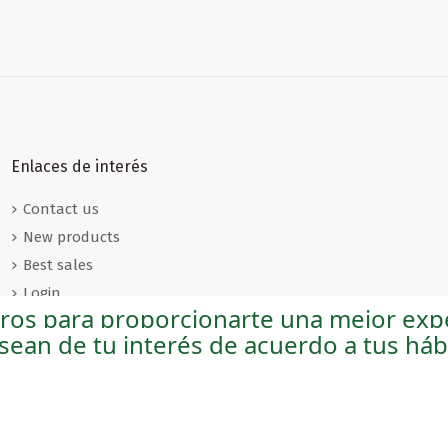
€0.00
€0.00
€0.00
cializados
cializados
cializados
Folletos especializados
Folletos especializados
Folletos especializados
diomático
GTBI- Andalucía
 Cueva
Turismo de Cruceros
Golf
Turismo Gastronómico
o
Enlaces de interés
Contact us
New products
Best sales
Login
eros para proporcionarte una mejor expe
Sobre nosotros
 sean de tu interés de acuerdo a tus há