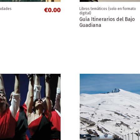
€0.00
iudades
Libros temáticos (solo en formato
digital)
Guía Itinerarios del Bajo
Guadiana
€0.00
€0.00
cializados
iudades
Folletos de zonas