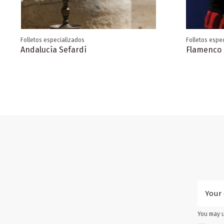
Almería
Bolígrafo negro
Turismo E
Huelva
Folletos especializados
Folletos espe
Andalucía Sefardí
Flamenco
You may u