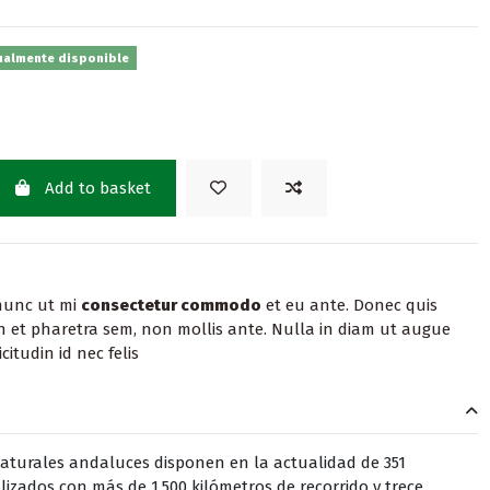
ualmente disponible
Add to basket
nunc ut mi
consectetur commodo
et eu ante. Donec quis
In et pharetra sem, non mollis ante. Nulla in diam ut augue
citudin id nec felis
naturales andaluces disponen en la actualidad de 351
izados con más de 1.500 kilómetros de recorrido y trece