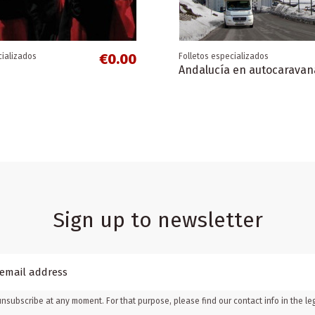
nológico
Campo de Gibraltar
€0.00
cializados
Folletos especializados
Andalucía en autocaravan
Sign up to newsletter
nsubscribe at any moment. For that purpose, please find our contact info in the leg